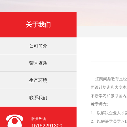
关于我们
公司简介
荣誉资质
江阴问鼎教育是经政
生产环境
面设计培训和大专本
不断学习和汲取国内
联系我们
教学理念:
1、以解决企业人才
服务热线
2、以解决学员学习
15152291300