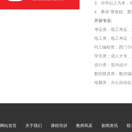
3、办学以人为本，
4、秉承“厚基础、重
开设专业:
考证类：电工考证、
电工类：电工考证、
PLC编程类：西门子
学历类：成人大专、
设计类：室内设计、
数控模具类：数控编
电脑类：办公自动化
网站首页
关于我们
课程培训
教师风采
新闻资讯
联